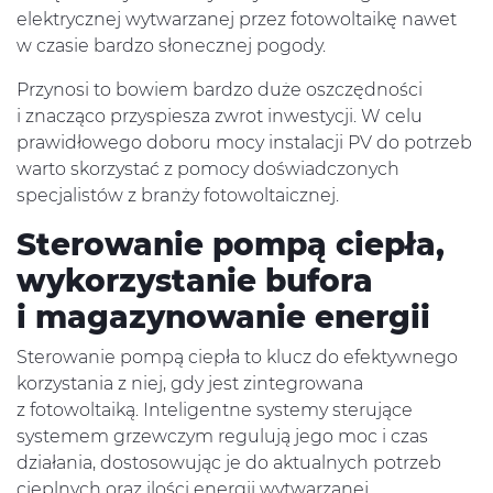
elektrycznej wytwarzanej przez fotowoltaikę nawet
w czasie bardzo słonecznej pogody.
Przynosi to bowiem bardzo duże oszczędności
i znacząco przyspiesza zwrot inwestycji. W celu
prawidłowego doboru mocy instalacji PV do potrzeb
warto skorzystać z pomocy doświadczonych
specjalistów z branży fotowoltaicznej.
Inwestycje
Sterowanie pompą ciepła,
wykorzystanie bufora
i magazynowanie energii
Aktualności
Sterowanie pompą ciepła to klucz do efektywnego
korzystania z niej, gdy jest zintegrowana
O Firmie
z fotowoltaiką. Inteligentne systemy sterujące
systemem grzewczym regulują jego moc i czas
działania, dostosowując je do aktualnych potrzeb
cieplnych oraz ilości energii wytwarzanej