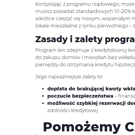
Korzystając z programu rządowego, moż
musisz posiadać standardowych 10-20% k
wkrótce cieszyć się nowym, wspaniałym m
lokale mieszkalne z rynku pierwotnego – 
Zasady i zalety prog
Program ten zdejmuje z kredytobiorcy k
do zakupu domów i mieszkań bez wkładu w
pieniędzy do otrzymania kredytu hipotec
Jego najważniejsze zalety to:
dopłata do brakującej kwoty wkł
poczucie bezpieczeństwa
– finans
możliwość szybkiej rezerwacji d
zdolności kredytowej.
Pomożemy Ci