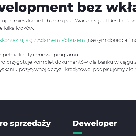
evelopment bez wkł
 i kupić mieszkanie lub dom pod Warszawą od Devita De
 kilka kroków.
skontaktuj się z Adamem Kobusem
(naszym doradcą fina
e spełnia limity cenowe programu.
uro przygotuje komplet dokumentów dla banku w ciągu z
yskaniu pozytywnej decyzji kredytowej podpisujemy akt
ro sprzedaży
Deweloper